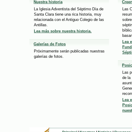
Nuestra historia
Cree
La Iglesia Adventista del Séptimo Día de
Las C
Santa Clara tiene una rica historia, muy
resum
relacionada con el Antiguo Colegio de las
sobre
Antillas.
sépti
bíbli
Lea más sobre nuestra historia.
basan
Lea e
Galerías de Fotos
Funda
Próximamente serán publicadas nuestras
Sépt
galerías de fotos.
Posic
Las p
de la
asunt
Gener
reco
Lea e
Posic
nuest