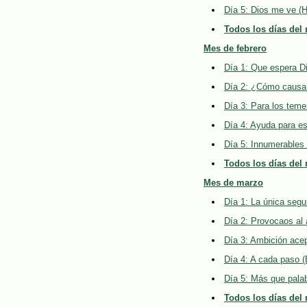
Día 5: Dios me ve (
Todos los días del
Mes de febrero
Día 1: Que espera Di
Día 2: ¿Cómo causar
Día 3: Para los teme
Día 4: Ayuda para es
Día 5: Innumerables
Todos los días del
Mes de marzo
Día 1: La única segu
Día 2: Provocaos al
Día 3: Ambición ace
Día 4: A cada paso (
Día 5: Más que palab
Todos los días del