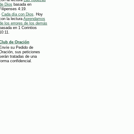
de Dios
basada en
Filipenses 4:19.
-
Cada día con Dios
. Hoy
con la lectura
Aprendamos
de los errores de los demás
basada en 1 Corintios
10:11.
Club de Oración
Envíe su Pedido de
Oración, sus peticiones
serán tratadas de una
forma confidencial.