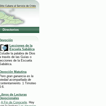
Directorios
Devoción
Lecciones de la
Escuela Sabática
Estudie la palabra de Dios
a través de las Guías o
lecciones de la Escuela
Sabática.
Devoción Matutina
Pero gran ganancia es la
piedad acompañada de
contentamiento.
1 Timoteo
6:6.
Libros de Lecturas
Devocionales
-
A Fin de Conocerle
. Hoy
con la lectura
Las riquezas