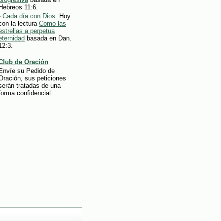
Hebreos 11:6.
-
Cada día con Dios
. Hoy
con la lectura
Como las
estrellas a perpetua
eternidad
basada en Dan.
12:3.
Club de Oración
Envíe su Pedido de
Oración, sus peticiones
serán tratadas de una
forma confidencial.