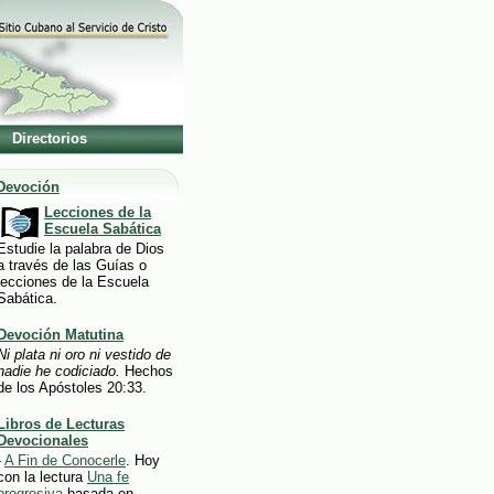
Directorios
Devoción
Lecciones de la
Escuela Sabática
Estudie la palabra de Dios
a través de las Guías o
lecciones de la Escuela
Sabática.
Devoción Matutina
Ni plata ni oro ni vestido de
nadie he codiciado.
Hechos
de los Apóstoles 20:33.
Libros de Lecturas
Devocionales
-
A Fin de Conocerle
. Hoy
con la lectura
Una fe
progresiva
basada en