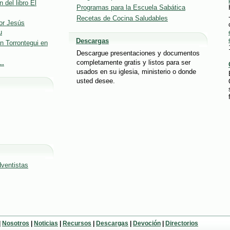
 del libro El
Programas para la Escuela Sabática
Recetas de Cocina Saludables
or Jesús
u
Descargas
n Torrontegui en
Descargue presentaciones y documentos
completamente gratis y listos para ser
..
usados en su iglesia, ministerio o donde
usted desee.
dventistas
|
Nosotros
|
Noticias
|
Recursos
|
Descargas
|
Devoción
|
Directorios