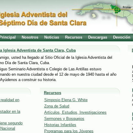
Principal
Nosotros
Noticias
Recursos
Descargas
Devoción
la Iglesia Adventista de Santa Clara, Cuba
migo, usted ha llegado al Sitio Oficial de la Iglesia Adventista del
mo Día de Santa Clara, Cuba.
tiguo Seminario Adventista o Colegio de Las Antillas estuvo
onando en nuestra ciudad desde el 12 de mayo de 1940 hasta el año
Ayúdenos a construir su historia.
Recursos
realidad en
Simposio Elena G. White
Zona de Salud
stador en la
Artículos, Estudios, Investigaciones
Sermones y Bosquejos
tiene segundo
Historias Infantiles
 Nacional
Programas para los Jóvenes