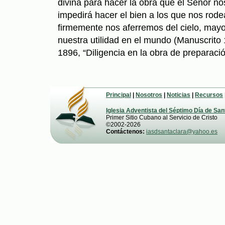
divina para hacer la obra que el Señor
impedirá hacer el bien a los que nos rod
firmemente nos aferremos del cielo, mayo
nuestra utilidad en el mundo (Manuscrito
1896, “Diligencia en la obra de preparació
Principal
|
Nosotros
|
Noticias
|
Recursos
Iglesia Adventista del Séptimo Día de San
Primer Sitio Cubano al Servicio de Cristo
©2002-2026
Contáctenos:
iasdsantaclara@yahoo.es