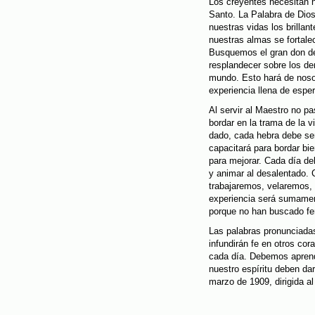
Los creyentes necesitan h
Santo. La Palabra de Dios 
nuestras vidas los brillan
nuestras almas se fortale
Busquemos el gran don de
resplandecer sobre los d
mundo. Esto hará de nosot
experiencia llena de esper
Al servir al Maestro no 
bordar en la trama de la v
dado, cada hebra debe ser
capacitará para bordar bi
para mejorar. Cada día deb
y animar al desalentado.
trabajaremos, velaremos,
experiencia será sumamen
porque no han buscado fe
Las palabras pronunciadas
infundirán fe en otros cor
cada día. Debemos aprend
nuestro espíritu deben da
marzo de 1909, dirigida al