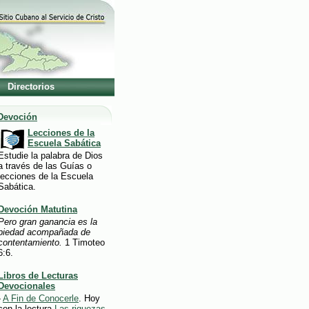
Directorios
Devoción
Lecciones de la
Escuela Sabática
Estudie la palabra de Dios
a través de las Guías o
lecciones de la Escuela
Sabática.
Devoción Matutina
Pero gran ganancia es la
piedad acompañada de
contentamiento.
1 Timoteo
6:6.
Libros de Lecturas
Devocionales
-
A Fin de Conocerle
. Hoy
con la lectura
Las riquezas