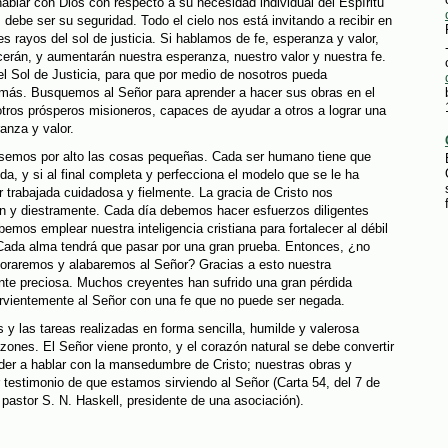
ablar con Dios con respecto a su necesidad individual del Espíritu
debe ser su seguridad. Todo el cielo nos está invitando a recibir en
tes rayos del sol de justicia. Si hablamos de fe, esperanza y valor,
cerán, y aumentarán nuestra esperanza, nuestro valor y nuestra fe.
l Sol de Justicia, para que por medio de nosotros pueda
emás. Busquemos al Señor para aprender a hacer sus obras en el
ros prósperos misioneros, capaces de ayudar a otros a lograr una
anza y valor.
pasemos por alto las cosas pequeñas. Cada ser humano tiene que
ida, y si al final completa y perfecciona el modelo que se le ha
 trabajada cuidadosa y fielmente. La gracia de Cristo nos
en y diestramente. Cada día debemos hacer esfuerzos diligentes
emos emplear nuestra inteligencia cristiana para fortalecer al débil
 Cada alma tendrá que pasar por una gran prueba. Entonces, ¿no
 oraremos y alabaremos al Señor? Gracias a esto nuestra
te preciosa. Muchos creyentes han sufrido una gran pérdida
rvientemente al Señor con una fe que no puede ser negada.
 y las tareas realizadas en forma sencilla, humilde y valerosa
azones. El Señor viene pronto, y el corazón natural se debe convertir
er a hablar con la mansedumbre de Cristo; nuestras obras y
r testimonio de que estamos sirviendo al Señor (Carta 54, del 7 de
 pastor S. N. Haskell, presidente de una asociación).