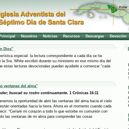
Principal
Nosotros
Noticias
Recursos
Descargas
Devoción
n Dios"
terística especial: la lectura correspondiente a cada día se ha
 la Sra. White escribió durante su ministerio en ese mismo día del
e estas lecturas devocionales puedan ayudarle a comenzar "cada
s ventanas del alma"
oder; buscad su rostro continuamente.
1 Crónicas 16:11
enemos la oportunidad de abrir las ventanas del alma hacia el cielo
 están orientadas hacia la tierra. Ahora es el momento cuando cada
ecir: “Cerraré mi corazón a todo lo que estorbe mi comunión con
 cielo las ventanas de mi alma para comprender las cosas