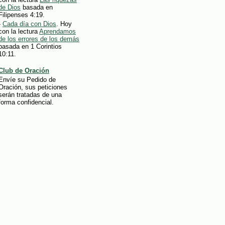
de Dios
basada en
Filipenses 4:19.
-
Cada día con Dios
. Hoy
con la lectura
Aprendamos
de los errores de los demás
basada en 1 Corintios
10:11.
Club de Oración
Envíe su Pedido de
Oración, sus peticiones
serán tratadas de una
forma confidencial.